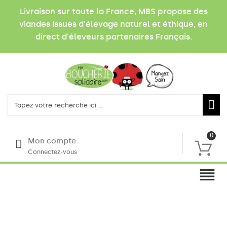
Livraison sur toute la France, MBS propose des
viandes issues d'élevage naturel et éthique, en
direct d'éleveurs partenaires Français.
0
Mon compte
Connectez-vous
