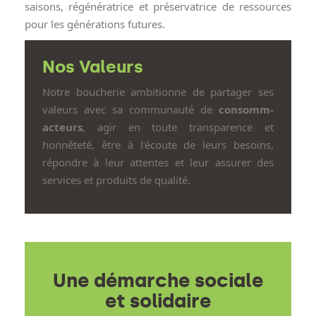
saisons, régénératrice et préservatrice de ressources
pour les générations futures.
Nos Valeurs
Notre boucherie ambitionne de partager ses
valeurs avec sa communauté de
consomm-
acteurs
, agir en toute transparence et
honnêteté, être à l’écoute de leurs besoins,
répondre à leur attentes et leur assurer des
services et produits de qualité.
Une démarche sociale
et solidaire