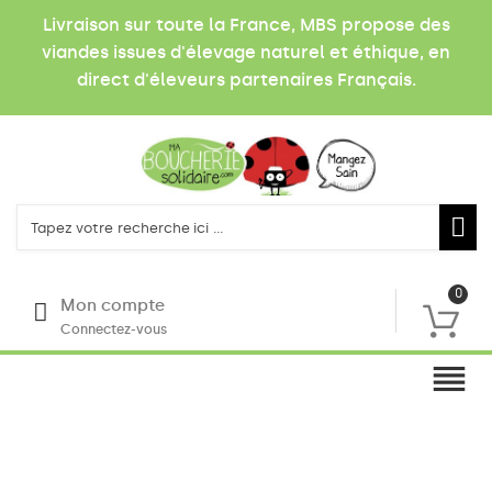
Livraison sur toute la France, MBS propose des
viandes issues d'élevage naturel et éthique, en
direct d'éleveurs partenaires Français.
0
Mon compte
Connectez-vous
