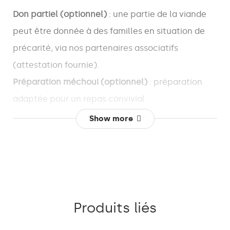
Don partiel (optionnel)
: une partie de la viande
peut être donnée à des familles en situation de
précarité, via nos partenaires associatifs
(attestation fournie).
Préparation méchoui (optionnel)
: préparation
adaptée pour un repas convivial.
Show more
Notre engagement :
un service Aqiqa sérieux,
transparent et maîtrisé sur le plan opérationnel,
pour vous accompagner
en toute sérénité
.
Produits liés