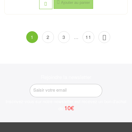
Ajouter au panier
1
2
3
11

…
Rejoindre la newsletter
Inscrivez-vous sur notre newsletter est recevez un bon d'achat
10€
de