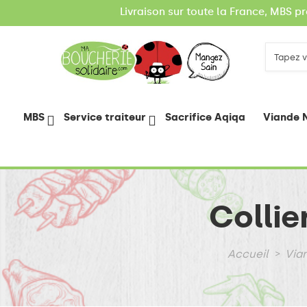
Livraison sur toute la France, MBS p
MBS
Service traiteur
Sacrifice Aqiqa
Viande N
Collie
Accueil
Vian