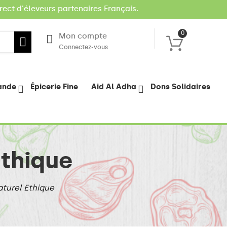
rect d'éleveurs partenaires Français.
0
Mon compte
Connectez-vous
iande
Épicerie Fine
Aid Al Adha
Dons Solidaires
Ethique
aturel Ethique