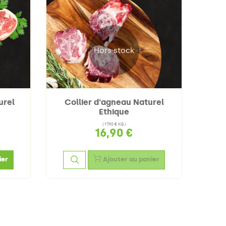
Hors stock
urel
Collier d'agneau Naturel
Côte
Ethique
(17,90 € KG)
16,90 €
ier
Ajouter au panier