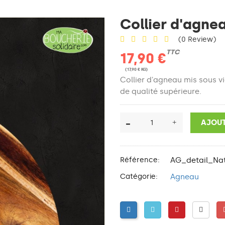
Collier d'agne
(0 Review)
TTC
17,90 €
(17,90 € KG)
Collier d'agneau mis sous v
de qualité supérieure.
AJOUT
Référence:
AG_detail_Nat
Catégorie:
Agneau