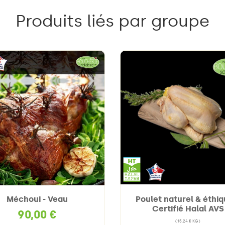
Produits liés par groupe
Méchoui - Veau
Poulet naturel & éthiq
Certifié Halal AVS
90,00 €
(15,24 € KG)