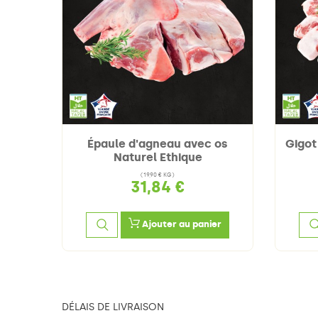
thique
Épaule d'agneau avec os
Gigot
Naturel Ethique
(19,90 € KG)
31,84 €
er
Ajouter au panier
DÉLAIS DE LIVRAISON