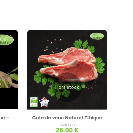
Hors stock
ue –
Côte de veau Naturel Ethique
Ép
(25,00 € KG)
25,00 €